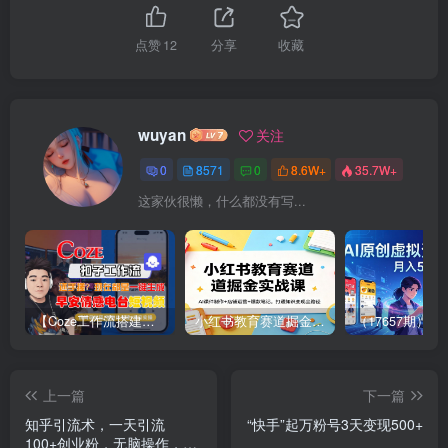
点赞
12
分享
收藏
wuyan
关注
0
8571
0
8.6W+
35.7W+
这家伙很懒，什么都没有写...
【Coze工作流搭建实操教程】【coze】早安情感电台日签视频还在手动做？用扣子工作流自动生成，省时90%
小红书教育赛道掘金实战课：AI课件制作+店铺运营+爆款笔记，打通知识变现全路径
上一篇
下一篇
知乎引流术，一天引流
“快手”起万粉号3天变现500+
100+创业粉，无脑操作，当