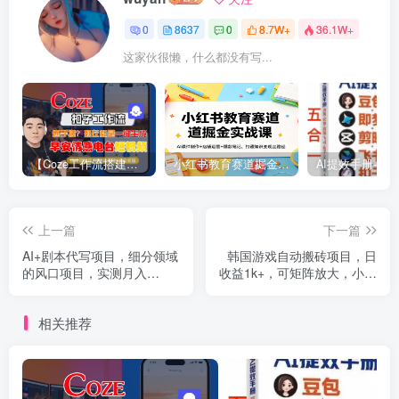
0
8637
0
8.7W+
36.1W+
这家伙很懒，什么都没有写...
【Coze工作流搭建实操教程】【coze】早安情感电台日签视频还在手动做？用扣子工作流自动生成，省时90%
小红书教育赛道掘金实战课：AI课件制作+店铺运营+爆款笔记，打通知识变现全路径
上一篇
下一篇
AI+剧本代写项目，细分领域
韩国游戏自动搬砖项目，日
的风口项目，实测月入
收益1k+，可矩阵放大，小白
1W+的保姆级教程
轻松入手【揭秘】
相关推荐