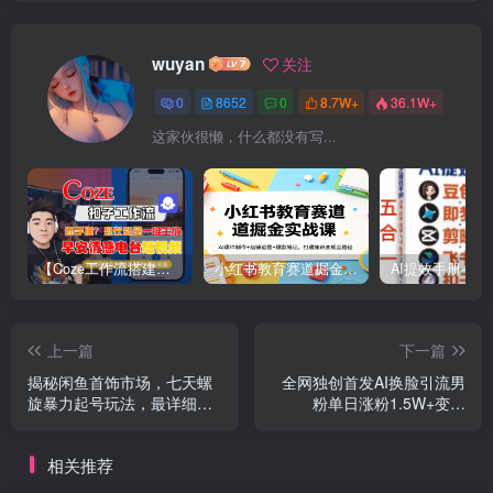
wuyan
关注
0
8652
0
8.7W+
36.1W+
这家伙很懒，什么都没有写...
【Coze工作流搭建实操教程】【coze】早安情感电台日签视频还在手动做？用扣子工作流自动生成，省时90%
小红书教育赛道掘金实战课：AI课件制作+店铺运营+爆款笔记，打通知识变现全路径
上一篇
下一篇
揭秘闲鱼首饰市场，七天螺
全网独创首发AI换脸引流男
旋暴力起号玩法，最详细保
粉单日涨粉1.5W+变现
姆式教学，日入1000+
3000+小白也能上手快速拿
结果
相关推荐