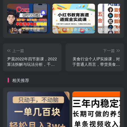
【Coze工作流搭建实操教程】【coze】早安情感电台日签视频还在手动做？用扣子工作流自动生成，省时90%
小红书教育赛道掘金实战课：AI课件制作+店铺运营+爆款笔记，打通知识变现全路径
上一篇
下一篇
尹晨2022年四节新课，2022
美食行业个人IP实操课，对
算法拆解与玩法分析，千川
于普通人而言，带货美食零
投放100问实操拆解
食是离变现非常近的选择
相关推荐