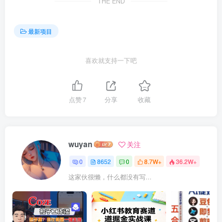
THE END
最新项目
喜欢就支持一下吧
点赞
7
分享
收藏
wuyan
关注
0
8652
0
8.7W+
36.2W+
这家伙很懒，什么都没有写...