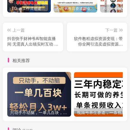
【Coze工作流搭建实操教程】【coze】早安情感电台日签视频还在手动做？用扣子工作流自动生成，省时90%
小红书教育赛道掘金实战课：AI课件制作+店铺运营+爆款笔记，打通知识变现全路径
上一篇
下一篇
抖音快手财神爷AI智能直播
软件教程虚拟资源变现：带
间 无需真人出镜实时互动 不
你全网引流卖虚拟资源软
封号礼物打赏赚到手软
件，月入过万（11节课）
相关推荐
只动手不动脑，一单几百块，轻松月入2w+，看完就能直接操作，详细教程
评论