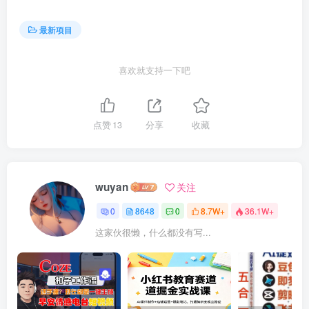
最新项目
喜欢就支持一下吧
点赞
13
分享
收藏
wuyan
关注
0
8648
0
8.7W+
36.1W+
这家伙很懒，什么都没有写...