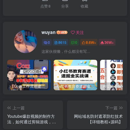
点赞
8
分享
收藏
wuyan
关注
0
8615
0
8.6W+
36W+
这家伙很懒，什么都没有写...
【Coze工作流搭建实操教程】【coze】早安情感电台日签视频还在手动做？用扣子工作流自动生成，省时90%
小红书教育赛道掘金实战课：AI课件制作+店铺运营+爆款笔记，打通知识变现全路径
上一篇
下一篇
Youtube爆款视频的制作方
网站域名防封遮罩防红技术
法，如何通过剪辑游戏，月
【详细教程+源码】
入1.5万美元