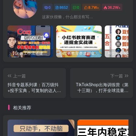
0
8652
0
8.7W+
36.2W+
这家伙很懒，什么都没有写...
【Coze工作流搭建实操教程】【coze】早安情感电台日签视频还在手动做？用扣子工作流自动生成，省时90%
小红书教育赛道掘金实战课：AI课件制作+店铺运营+爆款笔记，打通知识变现全路径
上一篇
下一篇
抖音专题系列课：百万级抖
TikTokShop出海训练营（第
+投手宝典，可复制的达人IP
十三期），打开全球流量新
投放攻略
思维，出海抢占全球新流
量，一店卖全球
相关推荐