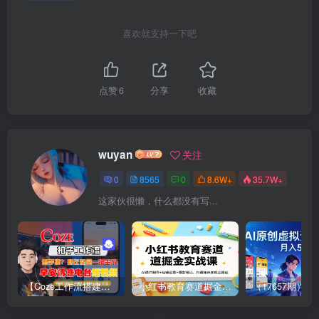
喜欢就支持一下吧
点赞
6
分享
收藏
wuyan
关注
0
8565
0
8.6W+
35.7W+
这家伙很懒，什么都没有写...
【Coze工作流搭建实操教程】【coze】早安情感电台日签视频还在手动做？用扣子工作流自动生成，省时90%
小红书教育赛道掘金实战课：AI课件制作+店铺运营+爆款笔记，打通知识变现全路径