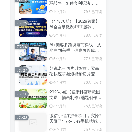
玛转售！3 种套利玩法，新
玛转售！3 种套利玩法，新
手也能赚差价
手也能赚差价
4个月前
4个月前
79人已阅读
79人已阅读
（17870期）【2026独家】
（17870期）【2026独家】
TOP19
TOP19
AI全自动微课/PPT搬砖，自
AI全自动微课/PPT搬砖，自
带派单渠道，单月稳1-2W
带派单渠道，单月稳1-2W
3个月前
3个月前
78人已阅读
78人已阅读
AI+美客多跨境电商实战，从
AI+美客多跨境电商实战，从
TOP20
TOP20
小白到高手，你也可以成为
小白到高手，你也可以成为
美客多跨境电商的运营专家
美客多跨境电商的运营专家
5个月前
5个月前
77人已阅读
77人已阅读
胡说老王切片训练营，零基
胡说老王切片训练营，零基
TOP21
TOP21
础快速掌握短视频切片变现
础快速掌握短视频切片变现
技巧
技巧
4个月前
4个月前
76人已阅读
76人已阅读
2026小红书健康科普爆款图
2026小红书健康科普爆款图
TOP22
TOP22
文课：插画制作+选题创作
文课：插画制作+选题创作
+品牌对接，零基础轻松起号
+品牌对接，零基础轻松起号
3个月前
3个月前
76人已阅读
76人已阅读
变现
变现
微信小程序掘金项目，实操7
微信小程序掘金项目，实操7
TOP23
TOP23
天賺了1.7k+，有手机就能
天賺了1.7k+，有手机就能
做，操作简单一看就懂【揭
做，操作简单一看就懂【揭
8个月前
8个月前
75人已阅读
75人已阅读