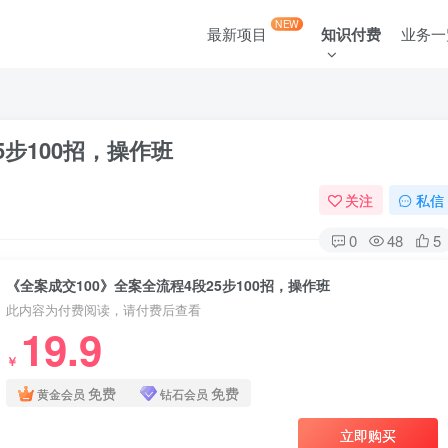
NEW
最新项目
知识付费
业务一
5步100招，操作班
关注
私信
0
48
5
《全案成交100》全案全流程4段25步100招，操作班
此内容为付费阅读，请付费后查看
19.9
￥
免费
免费
黄金会员
钻石会员
立即购买