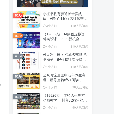
早安情感电台日签视频还在手动做...
早安情感电台日签视频还在手动做...
小红书教育赛道掘金实战
小红书教育赛道掘金实战
TOP2
TOP2
课：AI课件制作+店铺运营
课：AI课件制作+店铺运营
+爆款笔记，打通知识变现全
+爆款笔记，打通知识变现全
3个月前
3个月前
119人已阅读
119人已阅读
路径
路径
（17657期）AI原创虚拟资
（17657期）AI原创虚拟资
TOP3
TOP3
料实战课：2026新机会，小
料实战课：2026新机会，小
红书闲鱼开店，普通人用AI
红书闲鱼开店，普通人用AI
4个月前
4个月前
110人已阅读
110人已阅读
轻松变现，月入5万+
轻松变现，月入5万+
AI提效手册-豆包即梦剪映飞
AI提效手册-豆包即梦剪映飞
TOP4
TOP4
书扣子，5合1精讲实操指
书扣子，5合1精讲实操指
南，30+常见职场案例拿来即
南，30+常见职场案例拿来即
4个月前
4个月前
110人已阅读
110人已阅读
用
用
公众号流量主中老年养生赛
公众号流量主中老年养生赛
TOP5
TOP5
道，新号篇篇5W+阅读，新
道，新号篇篇5W+阅读，新
手也能这样跑
手也能这样跑
案
4个月前
4个月前
98人已阅读
98人已阅读
（18826期）体验人生副本
（18826期）体验人生副本
TOP6
TOP6
动画教学， 抖音32W粉丝博
动画教学， 抖音32W粉丝博
主课程，可做精选独家收
主课程，可做精选独家收
1个月前
1个月前
90人已阅读
90人已阅读
益，新赛道新涨粉快
益，新赛道新涨粉快