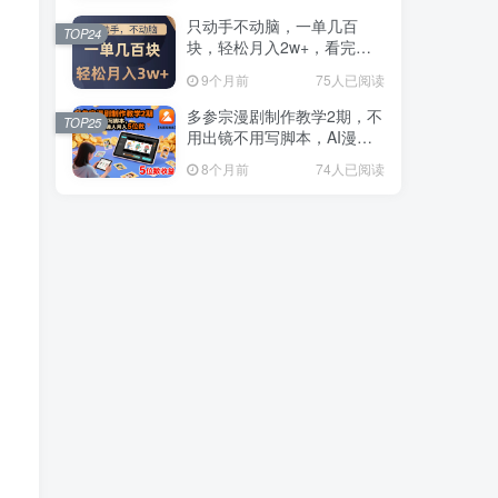
秘】
秘】
只动手不动脑，一单几百
只动手不动脑，一单几百
TOP24
TOP24
块，轻松月入2w+，看完就
块，轻松月入2w+，看完就
能直接操作，详细教程
能直接操作，详细教程
9个月前
9个月前
75人已阅读
75人已阅读
多参宗漫剧制作教学2期，不
多参宗漫剧制作教学2期，不
TOP25
TOP25
用出镜不用写脚本，AI漫剧
用出镜不用写脚本，AI漫剧
正让普通人月入5位数
正让普通人月入5位数
8个月前
8个月前
74人已阅读
74人已阅读
【Coze工作流搭建实操教程】【coze】早安情感电台日签视频还在手动做？用扣子工作流自动生成，省时90%
小红书教育赛道掘金实战课：AI课件制作+店铺运营+爆款笔记，打通知识变现全路径
AI提效手册-豆包即梦剪映飞书扣子，5合1精讲实操指南，30+常见职场案例拿来即用
（17657期）AI原创虚拟资料实战课：2026新机会，小红书闲鱼开店，普通人用AI轻松变现，月入5万+
公众号流量主中老年养生赛道，新号篇篇5W+阅读，新手也能这样跑
（16739期）多参宗漫剧实操班-第二期，不出镜不写脚本、快速出片、多平台变现，一个人就是一家工作室