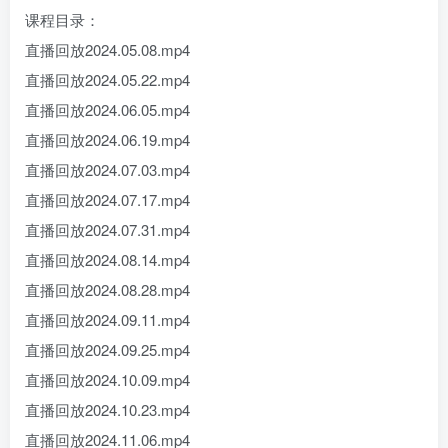
课程目录：
直播回放2024.05.08.mp4
直播回放2024.05.22.mp4
直播回放2024.06.05.mp4
直播回放2024.06.19.mp4
直播回放2024.07.03.mp4
直播回放2024.07.17.mp4
直播回放2024.07.31.mp4
直播回放2024.08.14.mp4
直播回放2024.08.28.mp4
直播回放2024.09.11.mp4
直播回放2024.09.25.mp4
直播回放2024.10.09.mp4
直播回放2024.10.23.mp4
直播回放2024.11.06.mp4