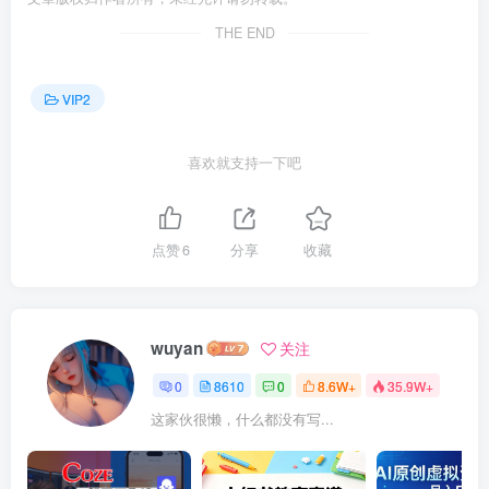
THE END
VIP2
喜欢就支持一下吧
点赞
6
分享
收藏
wuyan
关注
0
8610
0
8.6W+
35.9W+
这家伙很懒，什么都没有写...