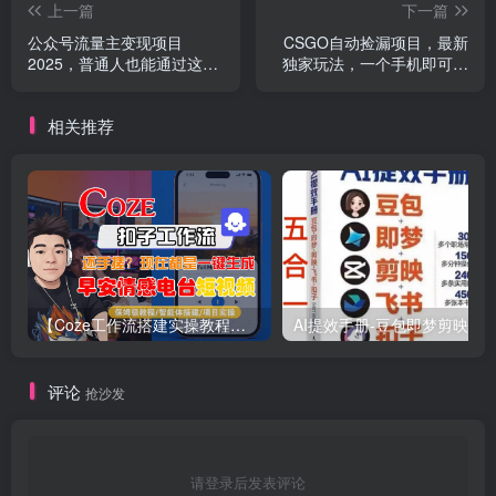
上一篇
下一篇
公众号流量主变现项目
CSGO自动捡漏项目，最新
2025，普通人也能通过这个
独家玩法，一个手机即可操
项目日入四位数
作，新手小白轻松月入
1W+，操作简单易上手【揭
相关推荐
秘】
【Coze工作流搭建实操教程】【coze】早安情感电台日签视频还在手动做？用扣子工作流自动生成，省时90%
评论
抢沙发
请登录后发表评论