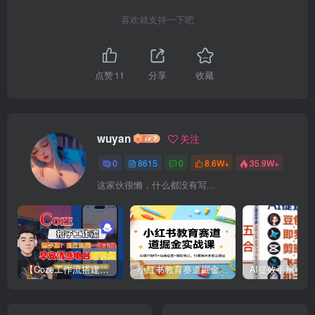
喜欢就支持一下吧
点赞
11
分享
收藏
wuyan
关注
0
8615
0
8.6W+
35.9W+
这家伙很懒，什么都没有写...
【Coze工作流搭建实操教程】【coze】早安情感电台日签视频还在手动做？用扣子工作流自动生成，省时90%
小红书教育赛道掘金实战课：AI课件制作+店铺运营+爆款笔记，打通知识变现全路径