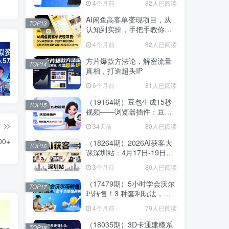
4个月前
82人已阅读
线
AI闲鱼高客单变现项目，从
TOP13
认知到实操，手把手教你用
AI工具把闲鱼做透做精，轻
4个月前
82人已阅读
松月入过1W
方片爆款方法论，解密流量
TOP14
真相，打造超头IP
6个月前
81人已阅读
（17657期）AI原创虚拟资料实战课：2026新机会，小红书闲鱼开店，普通人用AI轻松变现，月入5万+
AI提效手册-豆包即梦剪映飞书扣子，5合1精讲实操指南，30+常见职场案例拿来即用
公众号流量主中老年养生赛道，新号篇篇5W+阅读，新手也能这样跑
（19164期）豆包生成15秒
TOP15
视频——浏览器插件：豆
包/Dola 视频图片无水印下载
篇
34天前
80人已阅读
+ 解锁15秒视频生成
0+
（18264期）2026AI获客大
TOP16
课深圳站：4月17日-19日3
天2夜拆透小红书+IP+短视
3个月前
80人已阅读
频，老板操盘手必来
（17479期）5小时学会沃尔
TOP17
玛转售！3 种套利玩法，新
手也能赚差价
4个月前
79人已阅读
（18035期）3D卡通建模系
TOP18