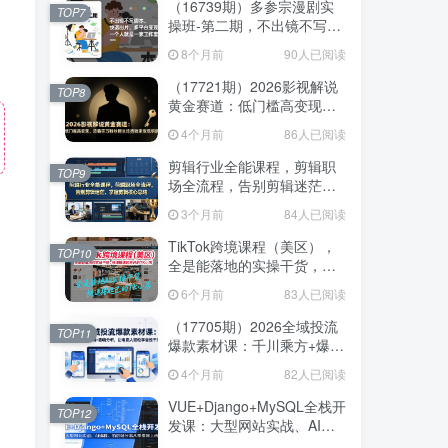
（16739期）多参宗漫剧实
TOP7
操班-第二期，不出镜不写脚
本、快速出片、多平台变
8个月前
90人已阅读
现，一个人就是一家工作室
（17721期）2026影视解说
TOP8
黄金赛道：低门槛高变现，
跟着百万粉丝博主吃透独家
4个月前
86人已阅读
变现钥匙
剪辑行业全能课程，剪辑职
TOP9
场全流程，告别剪辑迷茫，
掌握剪辑核心思路
3个月前
84人已阅读
TikTok跨境课程（美区），
TOP10
全是能落地的实操干货，快
速搭建起自己的TK小店
6个月前
83人已阅读
（17705期）2026全域投流
TOP11
爆款素材课：千川乘方+爆款
结构+逐帧分析，让电商人轻
4个月前
82人已阅读
松学会投千川
VUE+Django+MySQL全栈开
TOP12
发课：大型网站实战、AI编
程、前后端分离从零搭建上