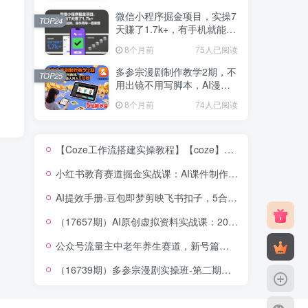
微信小程序掘金项目，实操7
TOP24
天賺了1.7k+，有手机就能
做，操作简单一看就懂【揭
8个月前
75人已阅读
秘】
多参宗漫剧制作教学2期，不
TOP25
用出镜不用写脚本，AI漫剧
正让普通人月入5位数
8个月前
74人已阅读
【Coze工作流搭建实操教程】【coze】早安情感电台日签视频还在手动做？用扣子工作流自动生成，省时90%
小红书教育赛道掘金实战课：AI课件制作+店铺运营+爆款笔记，打通知识变现全路径
AI提效手册-豆包即梦剪映飞书扣子，5合1精讲实操指南，30+常见职场案例拿来即用
（17657期）AI原创虚拟资料实战课：2026新机会，小红书闲鱼开店，普通人用AI轻松变现，月入5万+
公众号流量主中老年养生赛道，新号篇篇5W+阅读，新手也能这样跑
（16739期）多参宗漫剧实操班-第二期，不出镜不写脚本、快速出片、多平台变现，一个人就是一家工作室