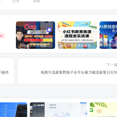
2
分享
收藏
W+
【Coze工作流搭建实操教程】【coze】早安情感电台日签视频还在手动做？用扣子工作流自动生成，省时90%
小红书教育赛道掘金实战课：AI课件制作+店铺运营+爆款笔记，打通知识变现全路径
下一
手操作
电商引流获客野路子全平台暴力截流获客日引50