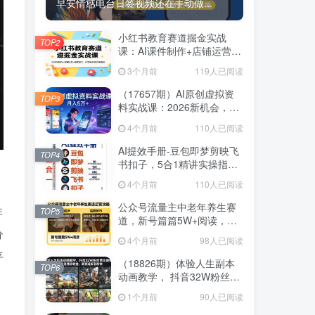
早安情感电台日签视频还在手动做...
小红书教育赛道掘金实战
TOP2
课：AI课件制作+店铺运营
+爆款笔记，打通知识变现全
3个月前
119人已阅读
路径
（17657期）AI原创虚拟资
TOP3
料实战课：2026新机会，小
红书闲鱼开店，普通人用AI
4个月前
110人已阅读
轻松变现，月入5万+
AI提效手册-豆包即梦剪映飞
TOP4
书扣子，5合1精讲实操指
南，30+常见职场案例拿来即
4个月前
110人已阅读
用
公众号流量主中老年养生赛
非
TOP5
道，新号篇篇5W+阅读，新
分
手也能这样跑
4个月前
98人已阅读
平
（18826期）体验人生副本
TOP6
动画教学， 抖音32W粉丝博
主课程，可做精选独家收
1个月前
90人已阅读
益，新赛道新涨粉快