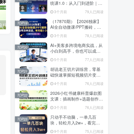
统课1.0：从入门到进阶｜
ZBrush雕刻+Blender渲染，
3个月前
79人已阅读
10章覆盖完整工作流
（17870期）【2026独家】
TOP19
2026小红书健康科普爆款图文课：插画制作+选题创作+品牌对接，零基础轻松起号变现
“大乘活法”AI对口型视频创作全攻略：文案剪辑+声音克隆+封面制作，快速起号变现
AI全自动微课/PPT搬砖，自
带派单渠道，单月稳1-2W
3个月前
78人已阅读
AI+美客多跨境电商实战，从
TOP20
小白到高手，你也可以成为
美客多跨境电商的运营专家
5个月前
77人已阅读
胡说老王切片训练营，零基
TOP21
础快速掌握短视频切片变现
技巧
4个月前
76人已阅读
2026小红书健康科普爆款图
TOP22
文课：插画制作+选题创作
+品牌对接，零基础轻松起号
3个月前
76人已阅读
变现
只动手不动脑，一单几百
TOP23
块，轻松月入2w+，看完就
能直接操作，详细教程
9个月前
75人已阅读