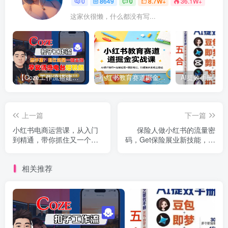
0
8649
0
8.7W+
36.1W+
这家伙很懒，什么都没有写...
【Coze工作流搭建实操教程】【coze】早安情感电台日签视频还在手动做？用扣子工作流自动生成，省时90%
小红书教育赛道掘金实战课：AI课件制作+店铺运营+爆款笔记，打通知识变现全路径
上一篇
下一篇
小红书电商运营课，从入门
保险人做小红书的流量密
到精通，带你抓住又一个赚
码，Get保险展业新技能，从
钱风口
0到1手把手带你起飞
相关推荐