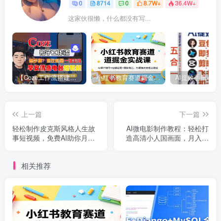
0
8714
0
8.7W+
36.4W+
这家伙很懒，什么都没有写...
【Coze工作流搭建实操教程】【coze】早安情感电台日签视频还在手动做？用扣子工作流自动生成，省时90%
小红书教育赛道掘金实战课：AI课件制作+店铺运营+爆款笔记，打通知识变现全路径
上一篇
下一篇
轻松制作皮克斯风格人生故
AI微电影制作教程：轻松打
事短视频，免费AI助你月入
造高清小人国画面，月入过
上万
万！
相关推荐