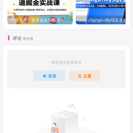
小红书教育赛道掘金实战课：AI课件制作+店铺运营+爆款笔记，打通知识变现全路径
VUE+Django+MySQL
评论
抢沙发
请登录后发表评论
登录
注册