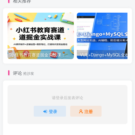
相关推荐
小红书教育赛道掘金实战课：AI课件制作+店铺运营+爆款笔记，打通知识变现全路径
VUE+Django+MySQL
评论
抢沙发
请登录后发表评论
登录
注册