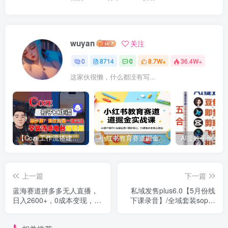
wuyan
关注
0
8714
0
8.7W+
36.4W+
这家伙很懒，什么都没有写...
【Coze工作流搭建实操教程】【coze】早安情感电台日签视频还在手动做？用扣子工作流自动生成，省时90%
小红书教育赛道掘金实战课：AI课件制作+店铺运营+爆款笔记，打通知识变现全路径
上一篇
下一篇
蓝海赛道拼多多无人直播，
私域发售plus6.0【5月份线
日入2600+，0成本变现，小
下课录音】/全域套装sop流
白也能轻松上手
程包，社群发售工具套装模
型